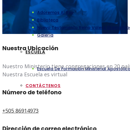
Adoremos Al Rey
Biblioteca
Nuevo Testamento Reina Valera Dramatiz
Galería
Nuestra Ubicación
ESCUELA
Nuestro Ministerio tiene congregaciones en 20 paí
Escuela De Formación Ministerial Apostólic
Nuestra Escuela es virtual
CONTÁCTENOS
Número de teléfono
+505 86914973
Dirección de correo electrónico